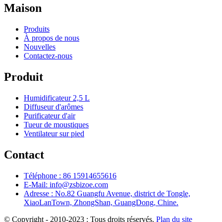
Maison
Produits
À propos de nous
Nouvelles
Contactez-nous
Produit
Humidificateur 2,5 L
Diffuseur d'arômes
Purificateur d'air
Tueur de moustiques
Ventilateur sur pied
Contact
Téléphone : 86 15914655616
E-Mail: info@zsbizoe.com
Adresse : No.82 Guangfu Avenue, district de Tongle,
XiaoLanTown, ZhongShan, GuangDong, Chine.
© Copyright - 2010-2023 : Tous droits réservés.
Plan du site