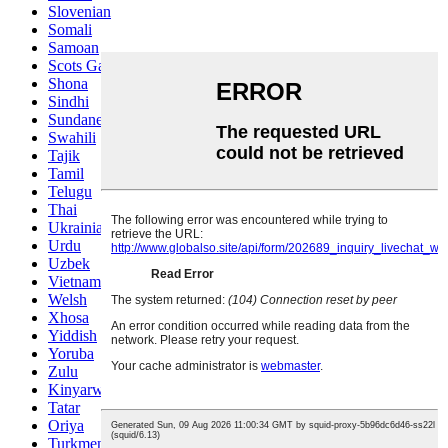
Slovenian
Somali
Samoan
Scots Gaelic
Shona
Sindhi
Sundanese
Swahili
Tajik
Tamil
Telugu
Thai
Ukrainian
Urdu
Uzbek
Vietnamese
Welsh
Xhosa
Yiddish
Yoruba
Zulu
Kinyarwanda
Tatar
Oriya
Turkmen