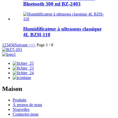
Bluetooth 300 ml BZ-2403
Humidificateur à ultrasons classique
4L BZH-110
1
2
3
4
5
6
Suivant >
>>
Page 1 / 8
Maison
Produits
À propos de nous
Nouvelles
Contactez-nous