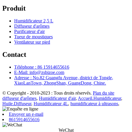
Produit
Humidificateur 2,5 L
Diffuseur d'arômes
Purificateur d'air
Tueur de moustiques
Ventilateur sur pied
Contact
Téléphone : 86 15914655616
E-Mail: info@zsbizoe.com
Adresse : No.82 Guangfu Avenue, district de Tongle,
XiaoLanTown, ZhongShan, GuangDong, Chine.
© Copyright - 2010-2023 : Tous droits réservés.
Plan du site
diffuseur d'arômes
,
Humidificateur d'air
,
Accueil.Humidificateur
,
Huile.Diffuseur
,
Humidificateur 4L
,
humidificateur à ultrasons
,
Envoyer un e-mail
8615914655616
WeChat