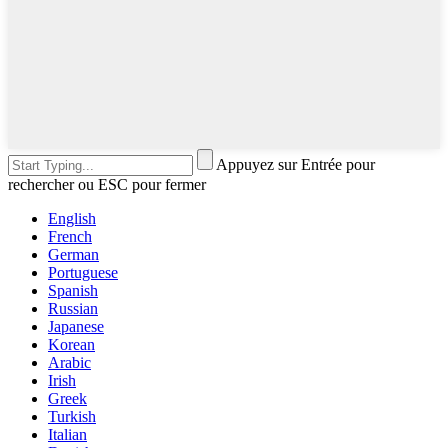
Appuyez sur Entrée pour
rechercher ou ESC pour fermer
English
French
German
Portuguese
Spanish
Russian
Japanese
Korean
Arabic
Irish
Greek
Turkish
Italian